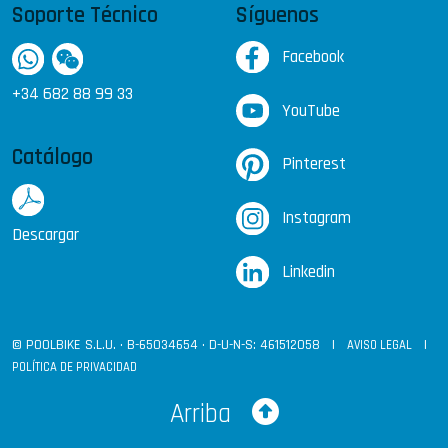
Soporte Técnico
Síguenos
Facebook
+34 682 88 99 33
YouTube
Catálogo
Pinterest
Instagram
Descargar
Linkedin
© POOLBIKE S.L.U. · B-65034654 · D-U-N-S: 461512058 |
|
AVISO LEGAL
POLÍTICA DE PRIVACIDAD
Arriba