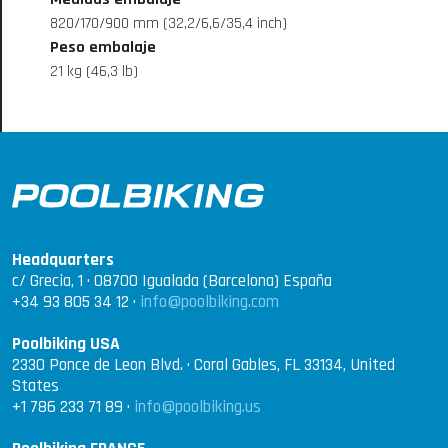
820/170/900 mm (32,2/6,6/35,4 inch)
Peso embalaje
21 kg (46,3 lb)
Headquarters
c/ Grecia, 1 · 08700 Igualada (Barcelona) España
+34 93 805 34 12 ·
info@poolbiking.com
Poolbiking USA
2330 Ponce de Leon Blvd. · Coral Gables, FL 33134, United
States
+1 786 233 71 89 ·
info@poolbiking.us