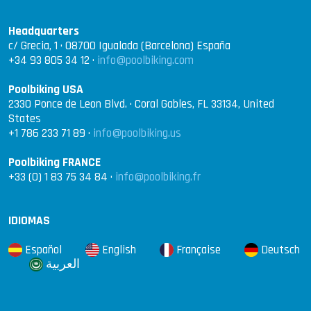
Headquarters
c/ Grecia, 1 · 08700 Igualada (Barcelona) España
+34 93 805 34 12 ·
info@poolbiking.com
Poolbiking USA
2330 Ponce de Leon Blvd. · Coral Gables, FL 33134, United
States
+1 786 233 71 89 ·
info@poolbiking.us
Poolbiking FRANCE
+33 (0) 1 83 75 34 84 ·
info@poolbiking.fr
IDIOMAS
Español
English
Française
Deutsch
العربية